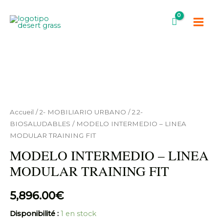
Aller
Main
au
Men
contenu
quantité
de
MODELO
INTERMEDIO
Accueil
/
2- MOBILIARIO URBANO
/
2.2-
-
BIOSALUDABLES
/ MODELO INTERMEDIO – LINEA
MODULAR TRAINING FIT
LINEA
MODULAR
MODELO INTERMEDIO – LINEA
TRAINING
MODULAR TRAINING FIT
FIT
5,896.00
€
Disponibilité :
1 en stock