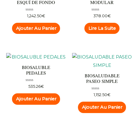
ESQUÍ DE FONDO
MODULAR
Note
Note
1,242.50
€
378.00
€
0
0
sur
sur
5
5
Ajouter Au Panier
Lire La Suite
BIOSALUBLE
PEDALES
BIOSALUDABLE
PASEO SIMPLE
Note
535.26
€
0
sur
Note
1,152.50
€
5
0
Ajouter Au Panier
sur
5
Ajouter Au Panier