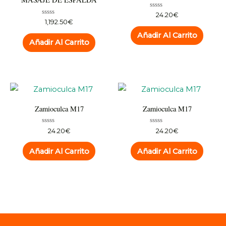
Valorado
24.20
€
con
Valorado
1,192.50
€
0
con
de
0
Añadir Al Carrito
5
de
Añadir Al Carrito
5
Zamioculca M17
Zamioculca M17
Valorado
Valorado
24.20
€
24.20
€
con
con
0
0
de
de
Añadir Al Carrito
Añadir Al Carrito
5
5