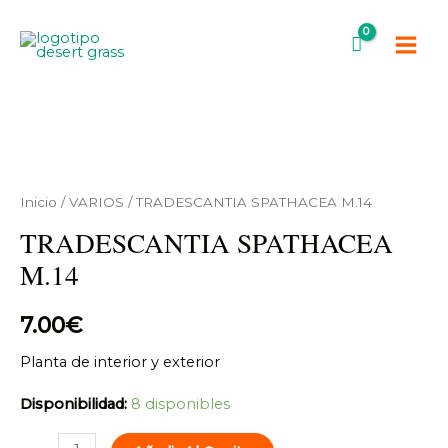
Ir
Main
al
Men
contenido
TRADESCANTIA
SPATHACEA
M.14
Inicio
/
VARIOS
/ TRADESCANTIA SPATHACEA M.14
cantidad
TRADESCANTIA SPATHACEA
M.14
7.00
€
Planta de interior y exterior
Disponibilidad:
8 disponibles