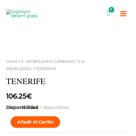
Ir
Main
al
Men
contenido
TENERIFE
cantidad
Inicio
/
2- MOBILIARIO URBANO
/
2.4-
PAPELERAS
/ TENERIFE
TENERIFE
106.25
€
Disponibilidad:
1 disponibles
Añadir Al Carrito