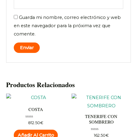
Guarda mi nombre, correo electrónico y web
en este navegador para la próxima vez que
comente.
Productos Relacionados
COSTA
TENERIFE CON
SOMBRERO
Valorado
812.50
€
con
0
de
Valorado
Añadir Al Carrito
162.50
€
5