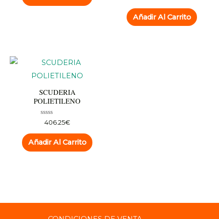
con
0
de
Añadir Al Carrito
5
SCUDERIA
POLIETILENO
Valorado
406.25
€
con
0
de
Añadir Al Carrito
5
CONDICIONES DE VENTA