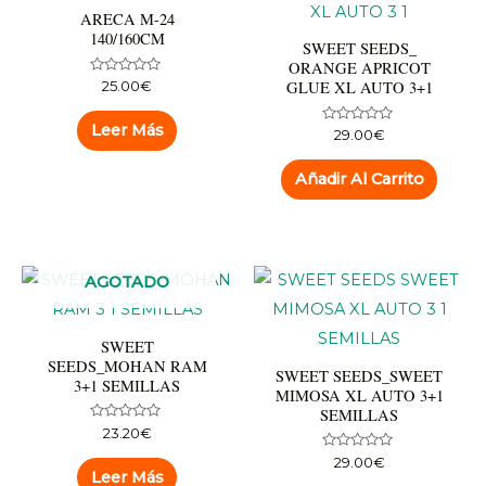
ARECA M-24
140/160CM
SWEET SEEDS_
ORANGE APRICOT
Valorado
GLUE XL AUTO 3+1
25.00
€
con
0
de
Leer Más
Valorado
29.00
€
5
con
0
de
Añadir Al Carrito
5
AGOTADO
SWEET
SEEDS_MOHAN RAM
SWEET SEEDS_SWEET
3+1 SEMILLAS
MIMOSA XL AUTO 3+1
SEMILLAS
Valorado
23.20
€
con
0
Valorado
29.00
€
de
con
Leer Más
5
0