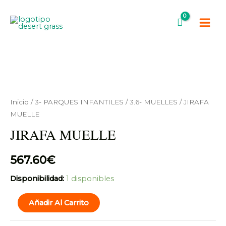
Ir
Main
al
Men
contenido
JIRAFA
MUELLE
cantidad
Inicio
/
3- PARQUES INFANTILES
/
3.6- MUELLES
/ JIRAFA
MUELLE
JIRAFA MUELLE
567.60
€
Disponibilidad:
1 disponibles
Añadir Al Carrito