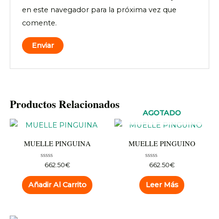
en este navegador para la próxima vez que
comente.
Productos Relacionados
AGOTADO
MUELLE PINGUINA
MUELLE PINGUINO
Valorado
Valorado
662.50
€
662.50
€
con
con
0
0
de
de
Añadir Al Carrito
Leer Más
5
5