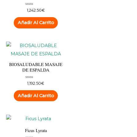
Valorado
1,242.50
€
con
0
de
Añadir Al Carrito
5
BIOSALUDABLE MASAJE
DE ESPALDA
Valorado
1,192.50
€
con
0
de
Añadir Al Carrito
5
Ficus Lyrata