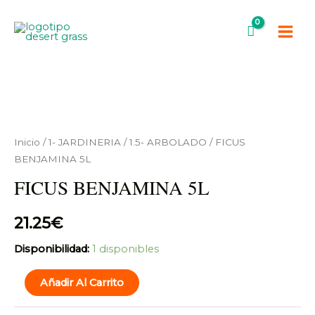
Ir
Main
al
Men
contenido
FICUS
BENJAMINA
5L
Inicio
/
1- JARDINERIA
/
1.5- ARBOLADO
/ FICUS
cantidad
BENJAMINA 5L
FICUS BENJAMINA 5L
21.25
€
Disponibilidad:
1 disponibles
Añadir Al Carrito