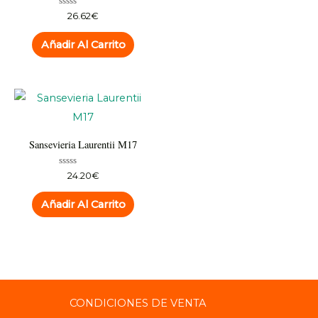
Valorado
26.62
€
con
0
de
Añadir Al Carrito
5
Sansevieria Laurentii M17
Valorado
24.20
€
con
0
de
Añadir Al Carrito
5
CONDICIONES DE VENTA