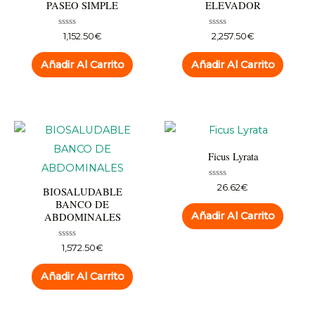
PASEO SIMPLE
ELEVADOR
Valorado
Valorado
1,152.50
€
2,257.50
€
con
con
0
0
de
de
Añadir Al Carrito
Añadir Al Carrito
5
5
Ficus Lyrata
Valorado
26.62
€
BIOSALUDABLE
con
BANCO DE
0
de
Añadir Al Carrito
ABDOMINALES
5
Valorado
1,572.50
€
con
0
de
Añadir Al Carrito
5