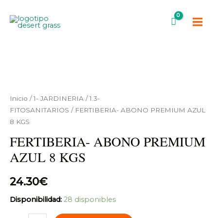
Ir
Main
al
Men
contenido
FERTIBERIA-
ABONO
PREMIUM
Inicio
/
1- JARDINERIA
/
1.3-
AZUL
FITOSANITARIOS
/ FERTIBERIA- ABONO PREMIUM AZUL
8 KGS
8
KGS
FERTIBERIA- ABONO PREMIUM
cantidad
AZUL 8 KGS
24.30
€
Disponibilidad:
28 disponibles