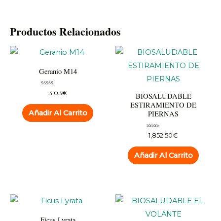
Productos Relacionados
Geranio M14
Valorado
3.03
€
BIOSALUDABLE
con
ESTIRAMIENTO DE
0
de
Añadir Al Carrito
PIERNAS
5
Valorado
1,852.50
€
con
0
de
Añadir Al Carrito
5
Ficus Lyrata