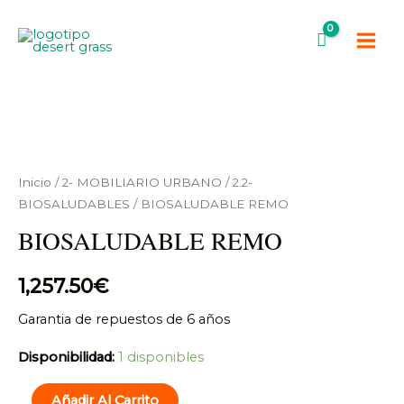
Ir
Main
al
Men
contenido
BIOSALUDABLE
REMO
cantidad
Inicio
/
2- MOBILIARIO URBANO
/
2.2-
BIOSALUDABLES
/ BIOSALUDABLE REMO
BIOSALUDABLE REMO
1,257.50
€
Garantia de repuestos de 6 años
Disponibilidad:
1 disponibles
Añadir Al Carrito