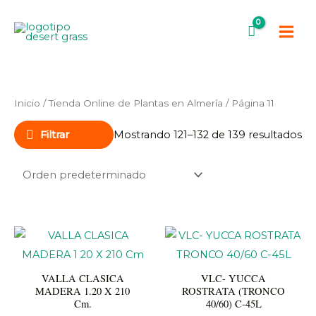
Ir
Main
al
Men
contenido
Inicio
/
Tienda Online de Plantas en Almería
/ Página 11
Filtrar
Mostrando 121–132 de 139 resultados
VALLA CLASICA
VLC- YUCCA
MADERA 1.20 X 210
ROSTRATA (TRONCO
Cm.
40/60) C-45L