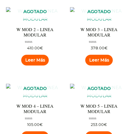
AGOTADO
AGOTADO
W MOD 2 – LINEA
W MOD 3 – LINEA
MODULAR
MODULAR
Valorado
Valorado
410.00
€
378.00
€
con
con
0
0
de
de
Leer Más
Leer Más
5
5
AGOTADO
AGOTADO
W MOD 4 – LINEA
W MOD 5 – LINEA
MODULAR
MODULAR
Valorado
Valorado
105.00
€
253.00
€
con
con
0
0