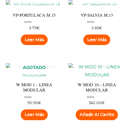
VP-PORTULACA M.15
VP-SALVIA M.13
Valorado
Valorado
3.75
€
2.65
€
con
con
0
0
de
de
Leer Más
Leer Más
5
5
AGOTADO
W MOD 1 – LINEA
W MOD 10 – LINEA
MODULAR
MODULAR
Valorado
Valorado
90.50
€
542.00
€
con
con
0
0
de
de
Leer Más
Añadir Al Carrito
5
5