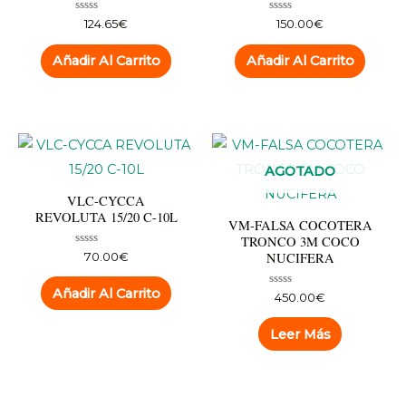
Valorado
Valorado
124.65
€
150.00
€
con
con
0
0
de
de
Añadir Al Carrito
Añadir Al Carrito
5
5
AGOTADO
VLC-CYCCA
REVOLUTA 15/20 C-10L
VM-FALSA COCOTERA
TRONCO 3M COCO
Valorado
NUCIFERA
70.00
€
con
0
de
Añadir Al Carrito
Valorado
450.00
€
5
con
0
de
Leer Más
5
AGOTADO
AGOTADO