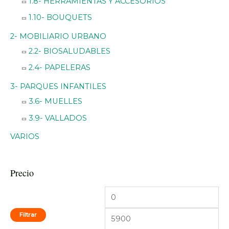
1.8- HERRAMIENTAS Y ACCESORIOS
i
i
1.10- BOUQUETS
m
m
o
o
2- MOBILIARIO URBANO
2.2- BIOSALUDABLES
2.4- PAPELERAS
3- PARQUES INFANTILES
3.6- MUELLES
3.9- VALLADOS
VARIOS
Precio
Filtrar